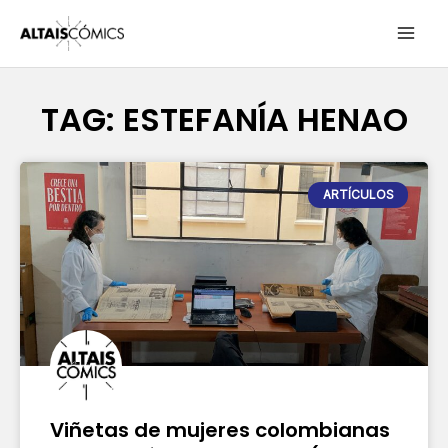
Ir
MAI
al
contenido
ME
TAG: ESTEFANÍA HENAO
Page
Page
ARTÍCULOS
Viñetas de mujeres colombianas