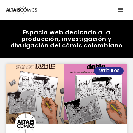
Ir
MAI
al
contenido
ME
Espacio web dedicado a la
producción, investigación y
divulgación del cómic colombiano
P
P
P
P
ARTÍCULOS
a
a
a
a
g
g
g
g
e
e
e
e