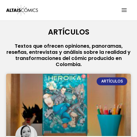
Ir
MAI
al
contenido
ME
ARTÍCULOS
Textos que ofrecen opiniones, panoramas,
reseñas, entrevistas y análisis sobre la realidad y
transformaciones del cómic producido en
Colombia.
P
P
P
P
P
P
ARTÍCULOS
a
a
a
a
a
a
g
g
g
g
g
g
e
e
e
e
e
e