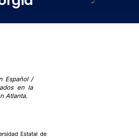
orgia
n Español /
cados en la
en Atlanta.
ersidad Estatal de