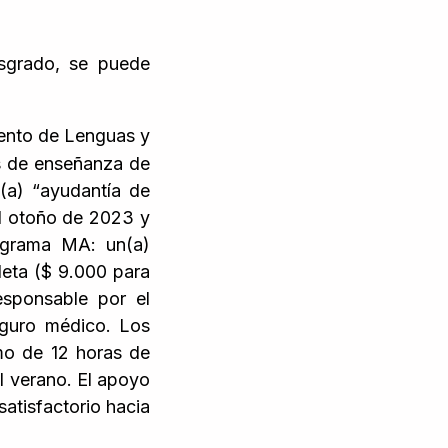
sgrado, se puede
ento de Lenguas y
s de enseñanza de
(a) “ayudantía de
el otoño de 2023 y
ograma MA: un(a)
eta ($ 9.000 para
esponsable por el
seguro médico. Los
mo de 12 horas de
l verano. El apoyo
atisfactorio hacia