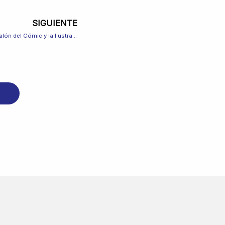
SIGUIENTE
Next
Programación de Altais Cómics en el Salón del Cómic y la Ilustración