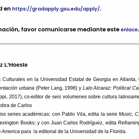
ud en
.
https://gradapply.gsu.edu/apply/
mación, favor comunicarse mediante este
.
enlace
z L’Hoeste
 Culturales en la Universidad Estatal de Georgia en Atlanta,
entación urbana
(Peter Lang, 1998) y
Lalo Alcaraz: Political Ca
ppi, 2017), co-editor de seis volumenes sobre cultura latinoame
obra de Carlos
dos series académicas: con Pablo Vila, edita la serie
Music, Cu
exington Books; y con Juan Carlos Rodríguez, edita
Reframin
o America
para
la editorial de la Universidad de la Florida.