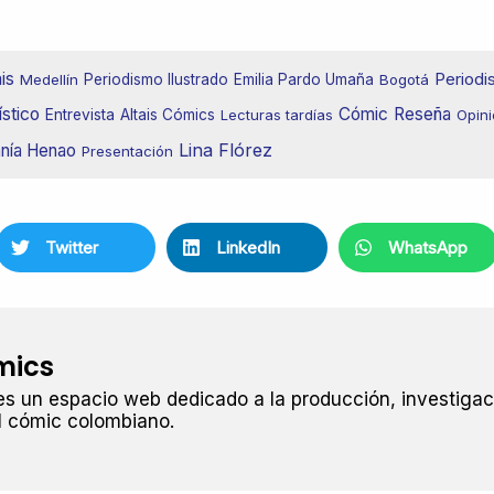
is
Period
Medellín
Periodismo Ilustrado
Emilia Pardo Umaña
Bogotá
stico
Cómic
Reseña
Entrevista
Altais Cómics
Lecturas tardías
Opin
Lina Flórez
anía Henao
Presentación
Twitter
LinkedIn
WhatsApp
mics
es un espacio web dedicado a la producción, investigac
l cómic colombiano.