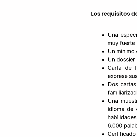
Los requisitos d
Una especi
muy fuerte 
Un mínimo d
Un dossier 
Carta de I
exprese sus
Dos cartas
familiariza
Una muestr
idioma de 
habilidades 
6.000 pala
Certificado