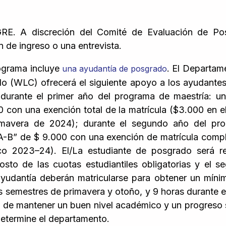
GRE. A discreción del Comité de Evaluación de Po
 de ingreso o una entrevista.
ograma incluye
. El Departam
una ayudantía de posgrado
do (WLC) ofrecerá el siguiente apoyo a los ayudante
durante el primer año del programa de maestría: un
 con una exención total de la matrícula ($3.000 en 
imavera de 2024); durante el segundo año del pr
A-B” de $ 9.000 con una exención de matrícula compl
co 2023–24). El/La estudiante de posgrado será r
osto de las cuotas estudiantiles obligatorias y el 
ayudantía deberán matricularse para obtener un míni
os semestres de primavera y otoño, y 9 horas durante e
de mantener un buen nivel académico y un progreso s
 determine el departamento.