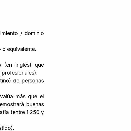
imiento / dominio
o o equivalente.
 (en inglés) que
 profesionales).
tino) de personas
evalúa más que el
 demostrará buenas
rafía (entre 1.250 y
stido).