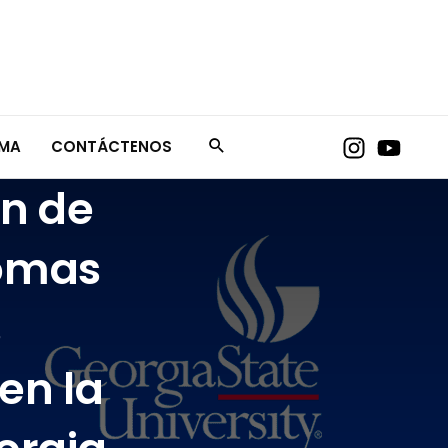
AMA
CONTÁCTENOS
n de
iomas
s
en la