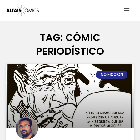
Ir
MAI
al
contenido
ME
TAG: CÓMIC
PERIODÍSTICO
Page
Page
Page
NO FICCIÓN