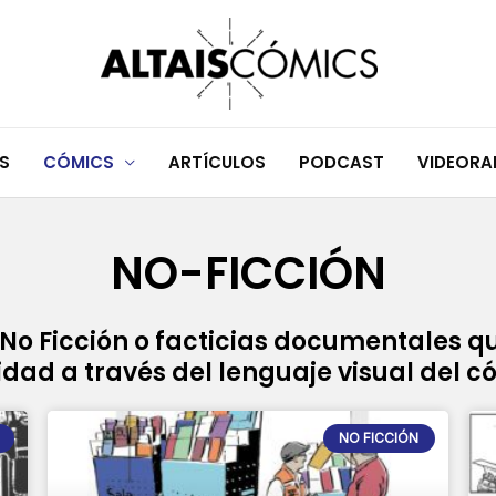
S
CÓMICS
ARTÍCULOS
PODCAST
VIDEOR
NO-FICCIÓN
No Ficción o facticias documentales q
idad a través del lenguaje visual del c
P
P
P
P
NO FICCIÓN
a
a
a
a
g
g
g
g