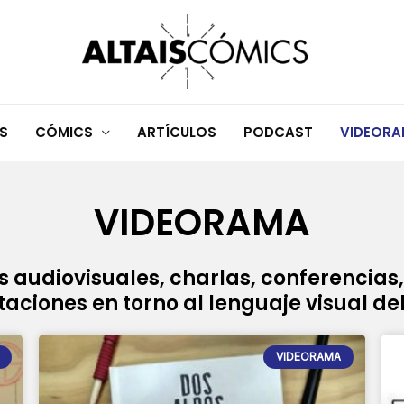
S
CÓMICS
ARTÍCULOS
PODCAST
VIDEOR
VIDEORAMA
 audiovisuales, charlas, conferencias,
aciones en torno al lenguaje visual de
P
P
P
VIDEORAMA
a
a
a
g
g
g