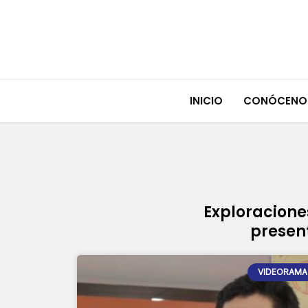
Ir
al
contenido
INICIO
CONÓCENO
Exploraciones
present
VIDEORAMA